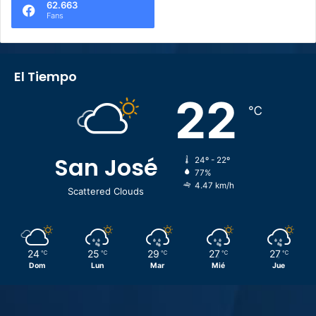
62.663
Fans
El Tiempo
22
℃
San José
24º - 22º
77%
4.47 km/h
Scattered Clouds
24
25
29
27
27
℃
℃
℃
℃
℃
Dom
Lun
Mar
Mié
Jue