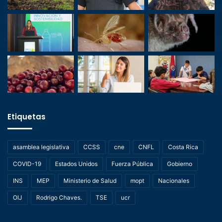
Etiquetas
asamblea legislativa
CCSS
cne
CNFL
Costa Rica
COVID-19
Estados Unidos
Fuerza Pública
Gobierno
INS
MEP
Ministerio de Salud
mopt
Nacionales
OIJ
Rodrigo Chaves.
TSE
ucr