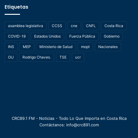
Etiquetas
asamblea legislativa
CCSS
cne
CNFL
Costa Rica
COVID-19
Estados Unidos
Fuerza Pública
Gobierno
INS
MEP
Ministerio de Salud
mopt
Nacionales
OIJ
Rodrigo Chaves.
TSE
ucr
CRC89.1 FM - Noticias - Todo Lo Que Importa en Costa Rica
Contáctanos: info@crc891.com