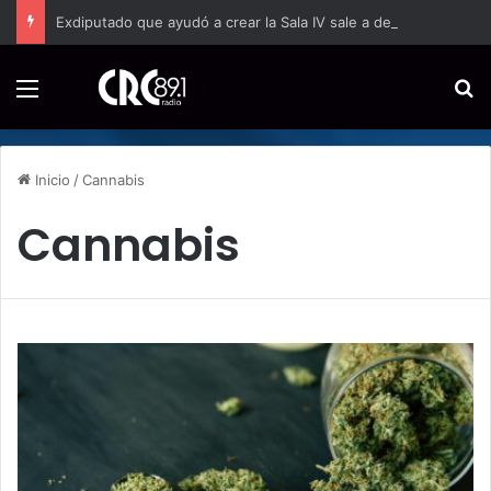
Exdiputado que ayudó a crear la Sala IV sale a defenderla y afirma que Costa Rica vive un intento por debilitar sus instituciones
Menú
B
Inicio
/
Cannabis
Cannabis