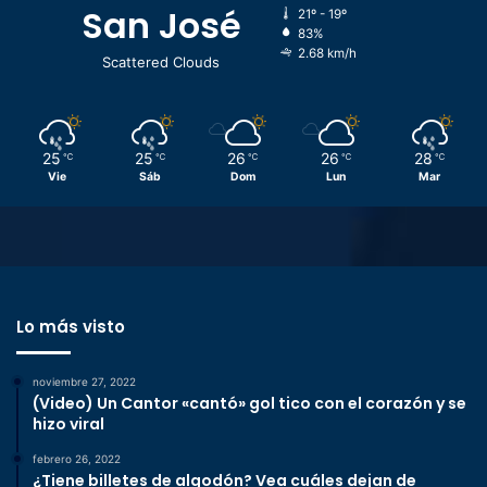
San José
21º - 19º
83%
2.68 km/h
Scattered Clouds
25
25
26
26
28
℃
℃
℃
℃
℃
Vie
Sáb
Dom
Lun
Mar
Lo más visto
noviembre 27, 2022
(Video) Un Cantor «cantó» gol tico con el corazón y se
hizo viral
febrero 26, 2022
¿Tiene billetes de algodón? Vea cuáles dejan de