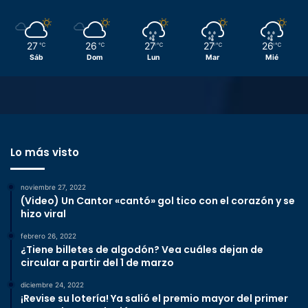
27
26
27
27
26
℃
℃
℃
℃
℃
Sáb
Dom
Lun
Mar
Mié
Lo más visto
noviembre 27, 2022
(Video) Un Cantor «cantó» gol tico con el corazón y se
hizo viral
febrero 26, 2022
¿Tiene billetes de algodón? Vea cuáles dejan de
circular a partir del 1 de marzo
diciembre 24, 2022
¡Revise su lotería! Ya salió el premio mayor del primer