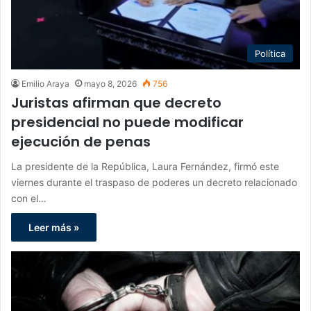
Política
Emilio Araya
mayo 8, 2026
756
Juristas afirman que decreto
presidencial no puede modificar
ejecución de penas
La presidente de la República, Laura Fernández, firmó este
viernes durante el traspaso de poderes un decreto relacionado
con el…
Leer más »