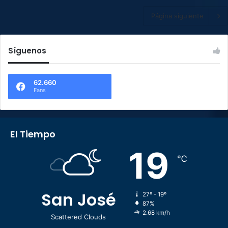
Página siguiente
Síguenos
62.660
Fans
El Tiempo
19
℃
San José
27º - 19º
87%
2.68 km/h
Scattered Clouds