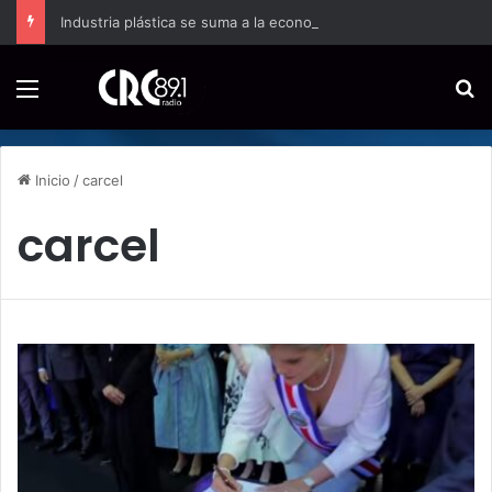
Industria plástica se suma a la economía circular
Menú
B
Inicio
/
carcel
carcel