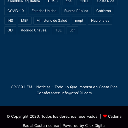
asamblea legislativa
CCSS
cne
CNFL
Costa Rica
COVID-19
Estados Unidos
Fuerza Pública
Gobierno
INS
MEP
Ministerio de Salud
mopt
Nacionales
OIJ
Rodrigo Chaves.
TSE
ucr
CRC89.1 FM - Noticias - Todo Lo Que Importa en Costa Rica
Contáctanos: info@crc891.com
© Copyright 2026, Todos los derechos reservados |
Cadena
Radial Costarricense
| Powered by
Click Digital