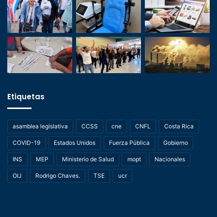
Etiquetas
asamblea legislativa
CCSS
cne
CNFL
Costa Rica
COVID-19
Estados Unidos
Fuerza Pública
Gobierno
INS
MEP
Ministerio de Salud
mopt
Nacionales
OIJ
Rodrigo Chaves.
TSE
ucr