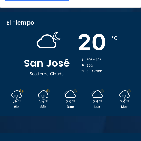
El Tiempo
20
℃
San José
20º - 19º
85%
3.13 km/h
Scattered Clouds
25
25
26
26
28
℃
℃
℃
℃
℃
Vie
Sáb
Dom
Lun
Mar