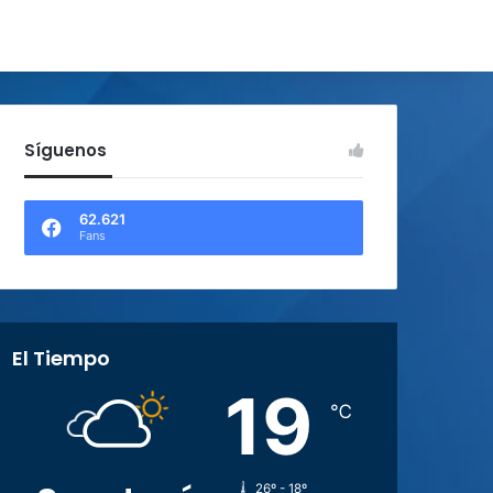
Síguenos
62.621
Fans
El Tiempo
19
℃
26º - 18º