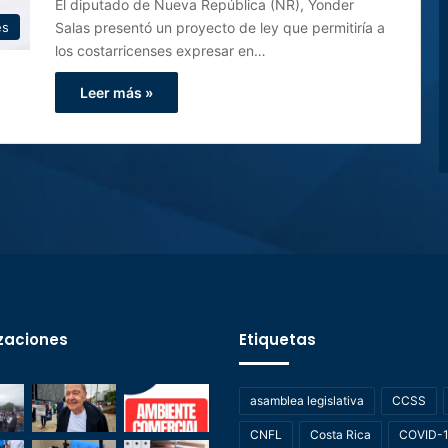
El diputado de Nueva República (NR), Yonder
Salas presentó un proyecto de ley que permitiría a
es
los costarricenses expresar en…
Leer más »
zaciones
Etiquetas
asamblea legislativa
CCSS
CNFL
Costa Rica
COVID-