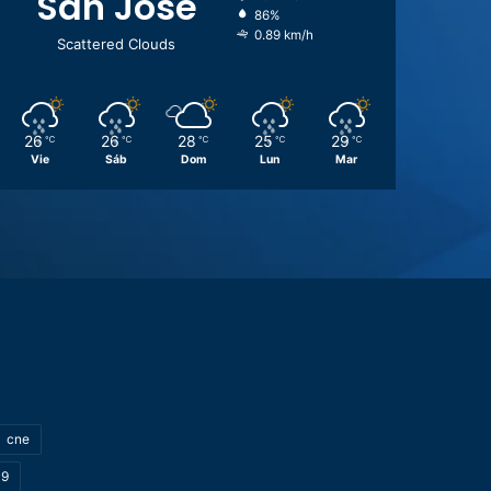
San José
86%
0.89 km/h
Scattered Clouds
26
26
28
25
29
℃
℃
℃
℃
℃
Vie
Sáb
Dom
Lun
Mar
cne
19