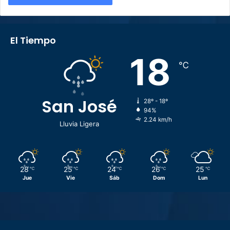
El Tiempo
18
℃
San José
28º - 18º
94%
2.24 km/h
Lluvia Ligera
28
25
24
26
25
℃
℃
℃
℃
℃
Jue
Vie
Sáb
Dom
Lun