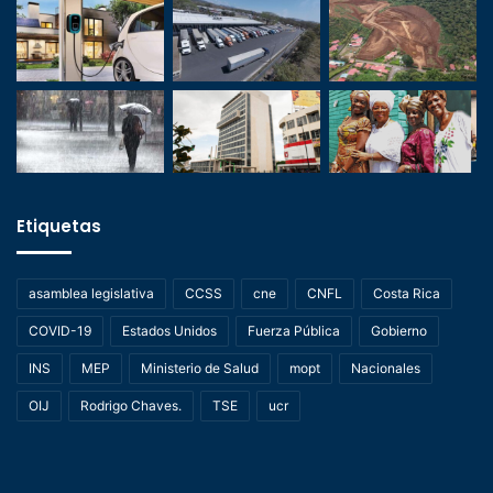
Etiquetas
asamblea legislativa
CCSS
cne
CNFL
Costa Rica
COVID-19
Estados Unidos
Fuerza Pública
Gobierno
INS
MEP
Ministerio de Salud
mopt
Nacionales
OIJ
Rodrigo Chaves.
TSE
ucr