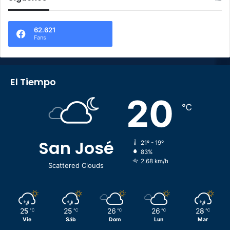
62.621
Fans
El Tiempo
20
℃
San José
21º - 19º
83%
2.68 km/h
Scattered Clouds
25
25
26
26
28
℃
℃
℃
℃
℃
Vie
Sáb
Dom
Lun
Mar