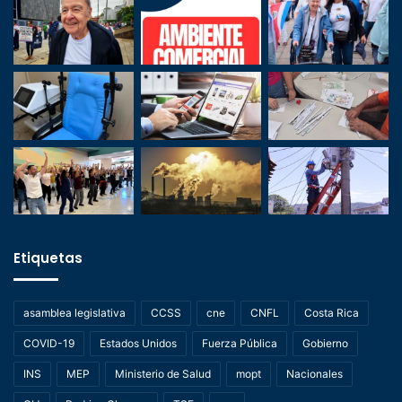
Etiquetas
asamblea legislativa
CCSS
cne
CNFL
Costa Rica
COVID-19
Estados Unidos
Fuerza Pública
Gobierno
INS
MEP
Ministerio de Salud
mopt
Nacionales