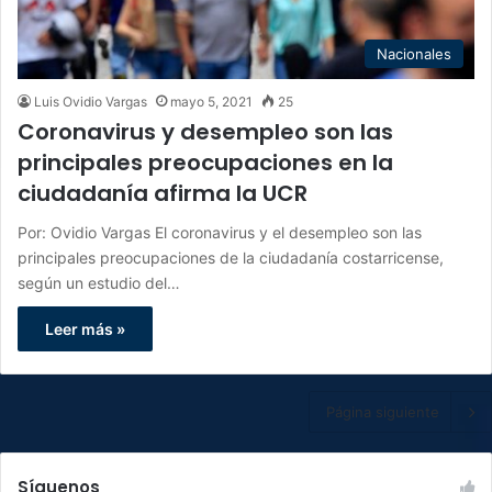
Nacionales
Luis Ovidio Vargas
mayo 5, 2021
25
Coronavirus y desempleo son las
principales preocupaciones en la
ciudadanía afirma la UCR
Por: Ovidio Vargas El coronavirus y el desempleo son las
principales preocupaciones de la ciudadanía costarricense,
según un estudio del…
Leer más »
Página siguiente
Síguenos