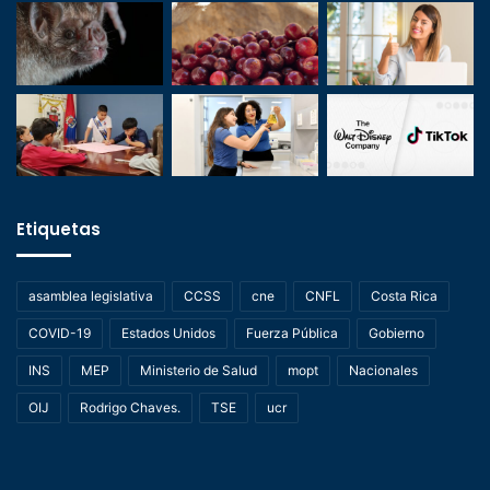
Etiquetas
asamblea legislativa
CCSS
cne
CNFL
Costa Rica
COVID-19
Estados Unidos
Fuerza Pública
Gobierno
INS
MEP
Ministerio de Salud
mopt
Nacionales
OIJ
Rodrigo Chaves.
TSE
ucr