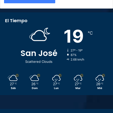
El Tiempo
19
℃
San José
27º - 19º
87%
2.68 km/h
Scattered Clouds
27
26
27
27
26
℃
℃
℃
℃
℃
Sáb
Dom
Lun
Mar
Mié