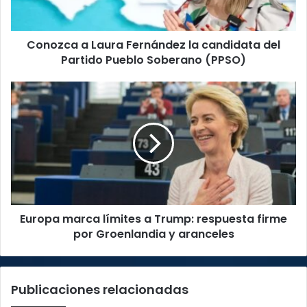
Partido
Pueblo
Conozca a Laura Fernández la candidata del
Soberano
(PPSO)
Partido Pueblo Soberano (PPSO)
Europa
marca
límites
a
Trump:
respuesta
firme
por
Groenlandia
Europa marca límites a Trump: respuesta firme
y
aranceles
por Groenlandia y aranceles
Publicaciones relacionadas