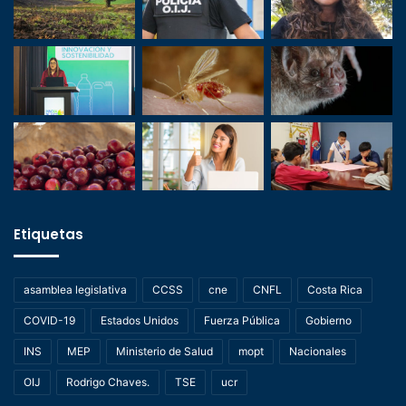
Etiquetas
asamblea legislativa
CCSS
cne
CNFL
Costa Rica
COVID-19
Estados Unidos
Fuerza Pública
Gobierno
INS
MEP
Ministerio de Salud
mopt
Nacionales
OIJ
Rodrigo Chaves.
TSE
ucr