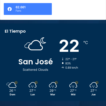
62.661
Fans
El Tiempo
22
℃
San José
22º - 21º
83%
0.89 km/h
Scattered Clouds
26
27
29
27
27
℃
℃
℃
℃
℃
Dom
Lun
Mar
Mié
Jue