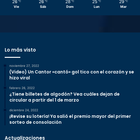
26
26
28
25
29
℃
℃
℃
℃
℃
Vie
Sáb
Dom
Lun
Mar
Lo más visto
noviembre 27, 2022
(Video) Un Cantor «cantó» gol tico con el corazón y se
hizo viral
febrero 26, 2022
¿Tiene billetes de algodón? Vea cuáles dejan de
circular a partir del 1 de marzo
diciembre 24, 2022
¡Revise su lotería! Ya salió el premio mayor del primer
sorteo de consolación
Actualizaciones