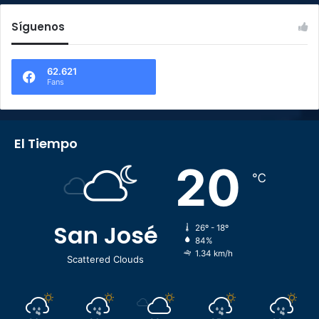
Síguenos
62.621
Fans
El Tiempo
20
℃
San José
26º - 18º
84%
1.34 km/h
Scattered Clouds