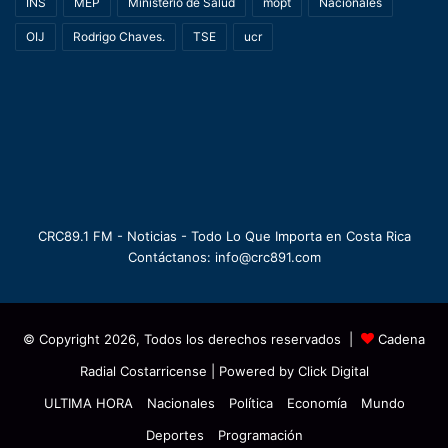
INS
MEP
Ministerio de Salud
mopt
Nacionales
OIJ
Rodrigo Chaves.
TSE
ucr
CRC89.1 FM - Noticias - Todo Lo Que Importa en Costa Rica
Contáctanos: info@crc891.com
© Copyright 2026, Todos los derechos reservados |
Cadena
Radial Costarricense
| Powered by
Click Digital
ULTIMA HORA
Nacionales
Política
Economía
Mundo
Deportes
Programación