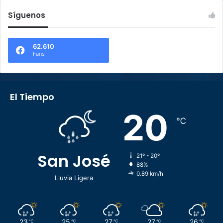
Síguenos
62.610
Fans
El Tiempo
20
℃
San José
21º - 20º
88%
0.89 km/h
Lluvia Ligera
23
25
27
27
26
℃
℃
℃
℃
℃