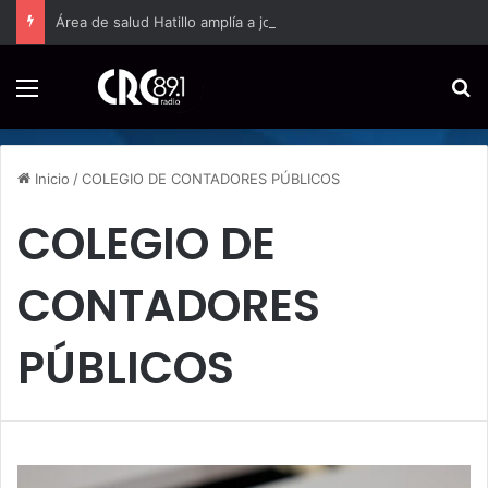
Área de salud Hatillo amplía a jornada completa la atención domiciliaria para embarazos de alto riesgo
Menú
B
Inicio
/
COLEGIO DE CONTADORES PÚBLICOS
COLEGIO DE
CONTADORES
PÚBLICOS