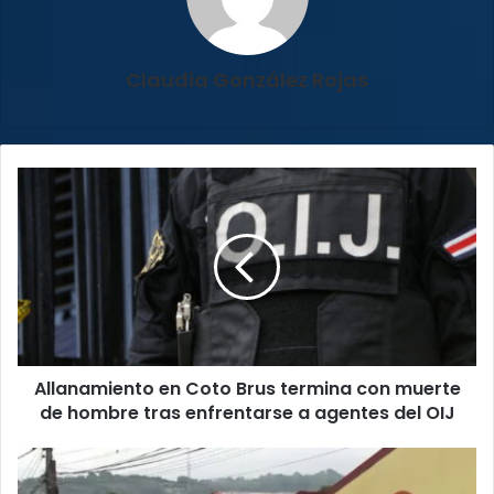
Claudia González Rojas
Allanamiento
en
Coto
Brus
termina
con
muerte
de
hombre
Allanamiento en Coto Brus termina con muerte
tras
enfrentarse
de hombre tras enfrentarse a agentes del OIJ
a
agentes
Expertos
del
revelan