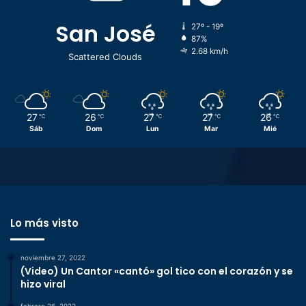
San José
27º - 19º
87%
2.68 km/h
Scattered Clouds
27
26
27
27
26
℃
℃
℃
℃
℃
Sáb
Dom
Lun
Mar
Mié
Lo más visto
noviembre 27, 2022
(Video) Un Cantor «cantó» gol tico con el corazón y se
hizo viral