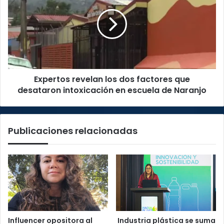
OIJ
los
dos
factores
que
desataron
intoxicación
en
Expertos revelan los dos factores que
escuela
de
desataron intoxicación en escuela de Naranjo
Naranjo
Publicaciones relacionadas
Influencer opositora al
Industria plástica se suma