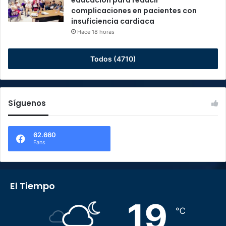
educación para reducir
complicaciones en pacientes con
insuficiencia cardiaca
Hace 18 horas
Todos (4710)
Síguenos
62.660
Fans
El Tiempo
19
℃