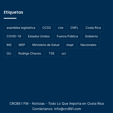
Etiquetas
asamblea legislativa
CCSS
cne
CNFL
Costa Rica
COVID-19
Estados Unidos
Fuerza Pública
Gobierno
INS
MEP
Ministerio de Salud
mopt
Nacionales
OIJ
Rodrigo Chaves.
TSE
ucr
CRC89.1 FM - Noticias - Todo Lo Que Importa en Costa Rica
Contáctanos: info@crc891.com