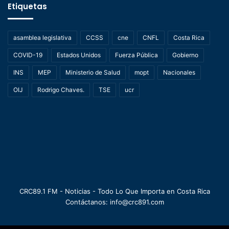
Etiquetas
asamblea legislativa
CCSS
cne
CNFL
Costa Rica
COVID-19
Estados Unidos
Fuerza Pública
Gobierno
INS
MEP
Ministerio de Salud
mopt
Nacionales
OIJ
Rodrigo Chaves.
TSE
ucr
CRC89.1 FM - Noticias - Todo Lo Que Importa en Costa Rica
Contáctanos: info@crc891.com