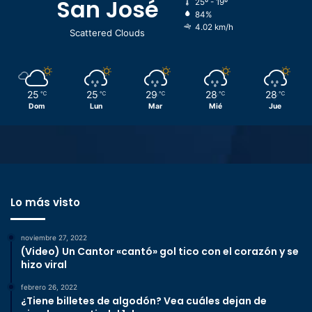
San José
25º - 19º
84%
4.02 km/h
Scattered Clouds
25
25
29
28
28
℃
℃
℃
℃
℃
Dom
Lun
Mar
Mié
Jue
Lo más visto
noviembre 27, 2022
(Video) Un Cantor «cantó» gol tico con el corazón y se
hizo viral
febrero 26, 2022
¿Tiene billetes de algodón? Vea cuáles dejan de