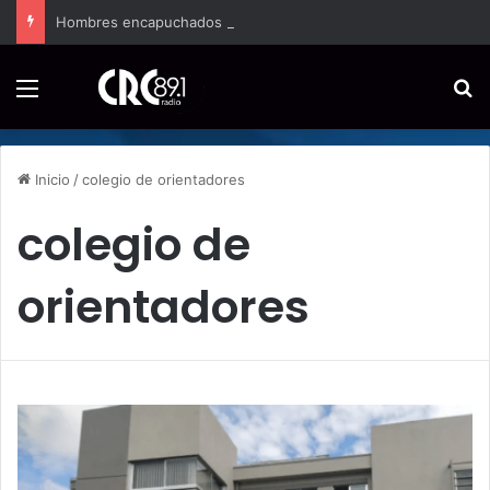
Hombres encapuchados ingresan a hospital de Nicoya y matan a paciente a balazos
Menú
B
Inicio
/
colegio de orientadores
colegio de
orientadores