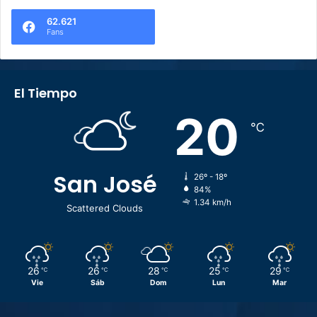
62.621
Fans
El Tiempo
20
℃
San José
26º - 18º
84%
1.34 km/h
Scattered Clouds
26
26
28
25
29
℃
℃
℃
℃
℃
Vie
Sáb
Dom
Lun
Mar