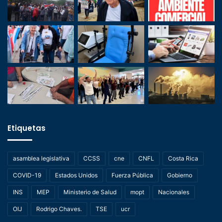
Etiquetas
asamblea legislativa
CCSS
cne
CNFL
Costa Rica
COVID-19
Estados Unidos
Fuerza Pública
Gobierno
INS
MEP
Ministerio de Salud
mopt
Nacionales
OIJ
Rodrigo Chaves.
TSE
ucr