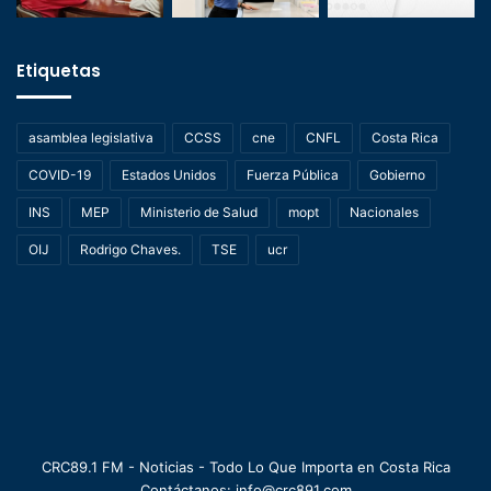
Etiquetas
asamblea legislativa
CCSS
cne
CNFL
Costa Rica
COVID-19
Estados Unidos
Fuerza Pública
Gobierno
INS
MEP
Ministerio de Salud
mopt
Nacionales
OIJ
Rodrigo Chaves.
TSE
ucr
CRC89.1 FM - Noticias - Todo Lo Que Importa en Costa Rica
Contáctanos: info@crc891.com