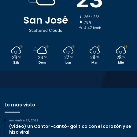
San José
26º - 23º
78%
4.47 km/h
Scattered Clouds
26
26
27
29
28
℃
℃
℃
℃
℃
Sáb
Dom
Lun
Mar
Mié
Lo más visto
noviembre 27, 2022
(Video) Un Cantor «cantó» gol tico con el corazón y se
hizo viral