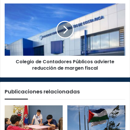
Colegio
de
Contadores
Públicos
advierte
reducción
de
margen
fiscal
Colegio de Contadores Públicos advierte
reducción de margen fiscal
Publicaciones relacionadas