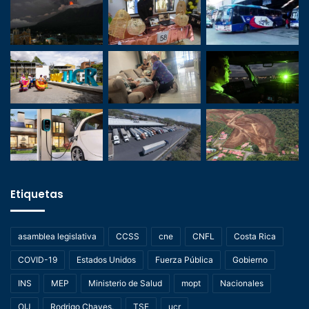
Etiquetas
asamblea legislativa
CCSS
cne
CNFL
Costa Rica
COVID-19
Estados Unidos
Fuerza Pública
Gobierno
INS
MEP
Ministerio de Salud
mopt
Nacionales
OIJ
Rodrigo Chaves.
TSE
ucr