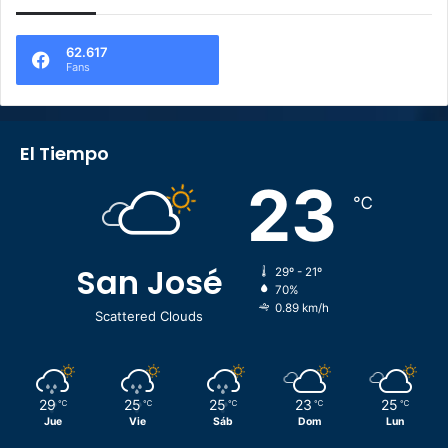
62.617
Fans
El Tiempo
23
℃
San José
29º - 21º
70%
0.89 km/h
Scattered Clouds
29
25
25
23
25
℃
℃
℃
℃
℃
Jue
Vie
Sáb
Dom
Lun