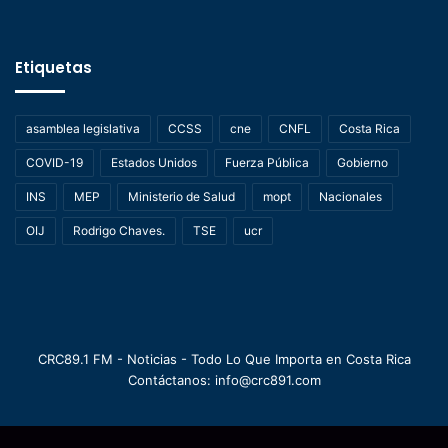
Etiquetas
asamblea legislativa
CCSS
cne
CNFL
Costa Rica
COVID-19
Estados Unidos
Fuerza Pública
Gobierno
INS
MEP
Ministerio de Salud
mopt
Nacionales
OIJ
Rodrigo Chaves.
TSE
ucr
CRC89.1 FM - Noticias - Todo Lo Que Importa en Costa Rica
Contáctanos: info@crc891.com