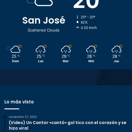
20
San José
25º - 20º
82%
4.02 km/h
Scattered Clouds
25
25
29
28
28
℃
℃
℃
℃
℃
Dom
Lun
Mar
Mié
Jue
Lo más visto
noviembre 27, 2022
(Video) Un Cantor «cantó» gol tico con el corazón y se
hizo viral