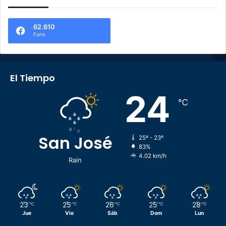
62.610
Fans
El Tiempo
24
℃
San José
25º - 23º
83%
4.02 km/h
Rain
23
25
26
25
28
℃
℃
℃
℃
℃
Jue
Vie
Sáb
Dom
Lun