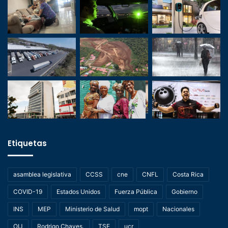
Etiquetas
asamblea legislativa
CCSS
cne
CNFL
Costa Rica
COVID-19
Estados Unidos
Fuerza Pública
Gobierno
INS
MEP
Ministerio de Salud
mopt
Nacionales
OIJ
Rodrigo Chaves.
TSE
ucr