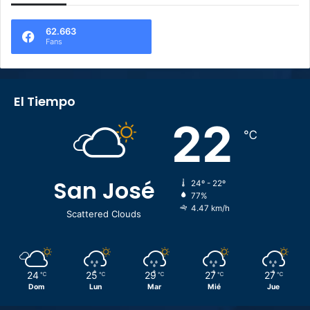
62.663
Fans
El Tiempo
22
℃
San José
24º - 22º
77%
4.47 km/h
Scattered Clouds
24
25
29
27
27
℃
℃
℃
℃
℃
Dom
Lun
Mar
Mié
Jue