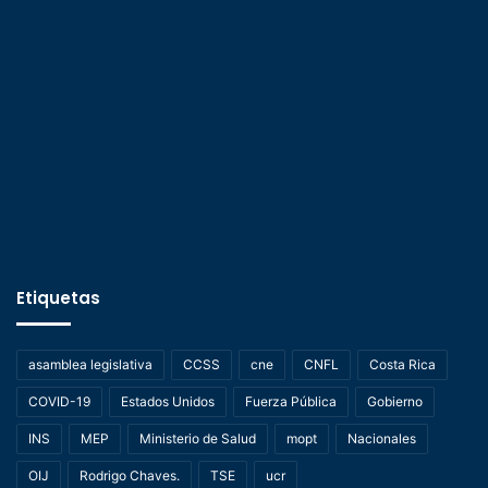
Etiquetas
asamblea legislativa
CCSS
cne
CNFL
Costa Rica
COVID-19
Estados Unidos
Fuerza Pública
Gobierno
INS
MEP
Ministerio de Salud
mopt
Nacionales
OIJ
Rodrigo Chaves.
TSE
ucr