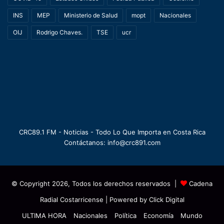
INS
MEP
Ministerio de Salud
mopt
Nacionales
OIJ
Rodrigo Chaves.
TSE
ucr
CRC89.1 FM - Noticias - Todo Lo Que Importa en Costa Rica
Contáctanos: info@crc891.com
© Copyright 2026, Todos los derechos reservados |
Cadena
Radial Costarricense
| Powered by
Click Digital
ULTIMA HORA
Nacionales
Política
Economía
Mundo