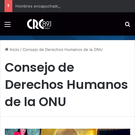
Hombres encapuchados ingresan a hospital de Nicoya y matan a paciente a balazos
Menú
B
Inicio
/
Consejo de Derechos Humanos de la ONU
Consejo de
Derechos Humanos
de la ONU