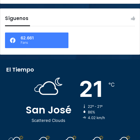
Síguenos
62.661
Fans
El Tiempo
21
℃
San José
22º - 21º
86%
4.02 km/h
Scattered Clouds