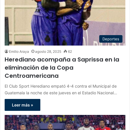
Deportes
Emilio Araya
agosto 28, 2025
62
Herediano acompaña a Saprissa en la
eliminación de la Copa
Centroamericana
El Club Sport Herediano empató 4-4 contra el Municipal de
Guatemala la noche de este jueves en el Estadio Nacional…
Leer más »