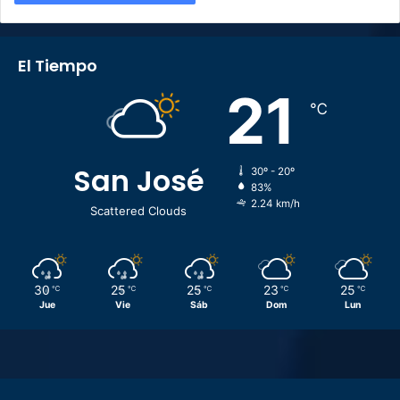
El Tiempo
21
℃
San José
30º - 20º
83%
2.24 km/h
Scattered Clouds
30
25
25
23
25
℃
℃
℃
℃
℃
Jue
Vie
Sáb
Dom
Lun