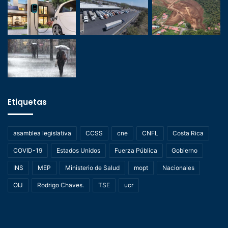
Etiquetas
asamblea legislativa
CCSS
cne
CNFL
Costa Rica
COVID-19
Estados Unidos
Fuerza Pública
Gobierno
INS
MEP
Ministerio de Salud
mopt
Nacionales
OIJ
Rodrigo Chaves.
TSE
ucr