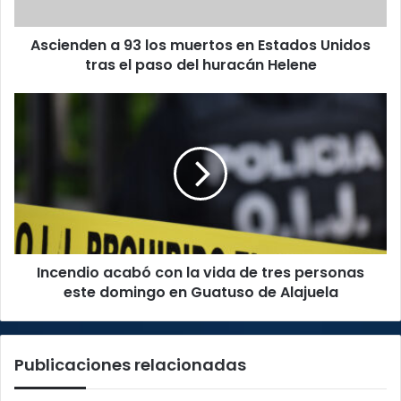
Unidos
tras
Ascienden a 93 los muertos en Estados Unidos
el
paso
tras el paso del huracán Helene
del
huracán
Incendio
Helene
acabó
con
la
vida
de
tres
personas
este
Incendio acabó con la vida de tres personas
domingo
en
este domingo en Guatuso de Alajuela
Guatuso
de
Alajuela
Publicaciones relacionadas