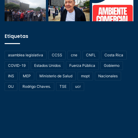
Etiquetas
asamblea legislativa
CCSS
cne
CNFL
Costa Rica
COVID-19
Estados Unidos
Fuerza Pública
Gobierno
INS
MEP
Ministerio de Salud
mopt
Nacionales
OIJ
Rodrigo Chaves.
TSE
ucr