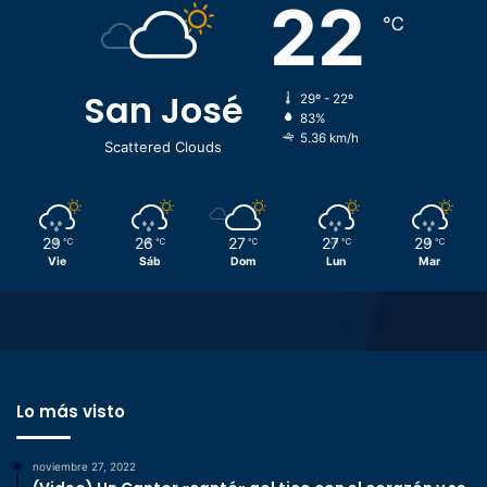
22
℃
San José
29º - 22º
83%
5.36 km/h
Scattered Clouds
29
26
27
27
29
℃
℃
℃
℃
℃
Vie
Sáb
Dom
Lun
Mar
Lo más visto
noviembre 27, 2022