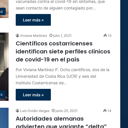
vacunadas contra el covid-19 sin síntomas, que
sean contacto de alguien contagiado por…
ud
Leer más »
Viviana Martinez
julio 1, 2021
15
Científicos costarricenses
identifican siete perfiles clínicos
de covid-19 en el país
Por Viviana Martínez P. Ocho científicos, dos de la
Universidad de Costa Rica (UCR) y seis del
Instituto Costarricense de…
es
Leer más »
Luis Ovidio Vargas
junio 25, 2021
14
Autoridades alemanas
advierten que variante “delta”