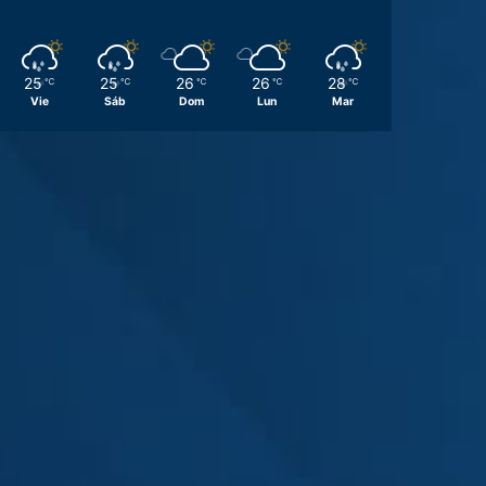
25
25
26
26
28
℃
℃
℃
℃
℃
Vie
Sáb
Dom
Lun
Mar