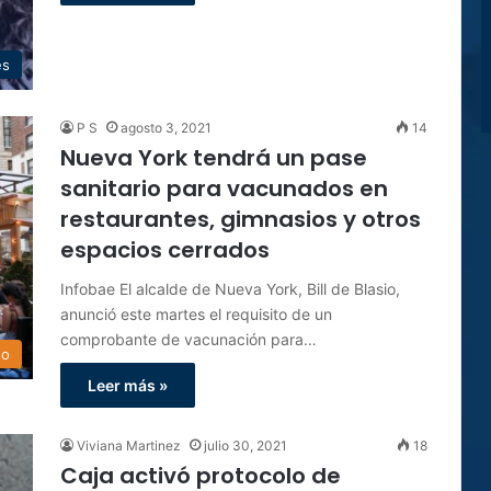
es
P S
agosto 3, 2021
14
Nueva York tendrá un pase
sanitario para vacunados en
restaurantes, gimnasios y otros
espacios cerrados
Infobae El alcalde de Nueva York, Bill de Blasio,
anunció este martes el requisito de un
comprobante de vacunación para…
do
Leer más »
Viviana Martinez
julio 30, 2021
18
Caja activó protocolo de