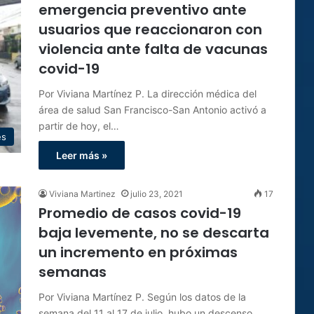
emergencia preventivo ante
usuarios que reaccionaron con
violencia ante falta de vacunas
covid-19
Por Viviana Martínez P. La dirección médica del
área de salud San Francisco-San Antonio activó a
partir de hoy, el…
es
Leer más »
Viviana Martinez
julio 23, 2021
17
Promedio de casos covid-19
baja levemente, no se descarta
un incremento en próximas
semanas
Por Viviana Martínez P. Según los datos de la
semana del 11 al 17 de julio, hubo un descenso