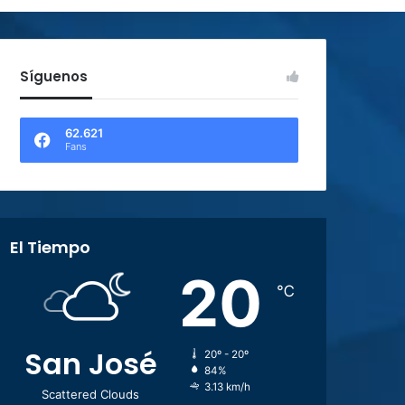
Síguenos
62.621
Fans
El Tiempo
20
℃
San José
20º - 20º
84%
3.13 km/h
Scattered Clouds