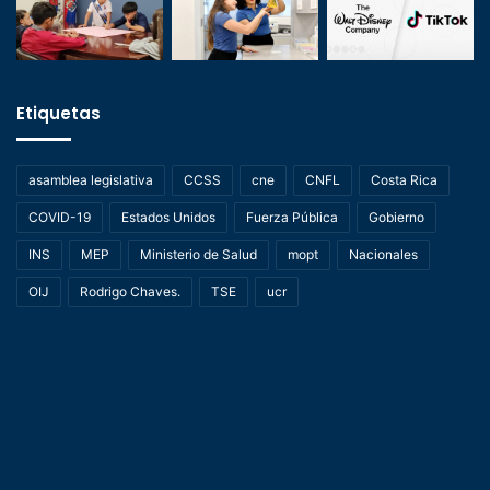
Etiquetas
asamblea legislativa
CCSS
cne
CNFL
Costa Rica
COVID-19
Estados Unidos
Fuerza Pública
Gobierno
INS
MEP
Ministerio de Salud
mopt
Nacionales
OIJ
Rodrigo Chaves.
TSE
ucr