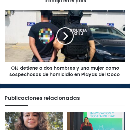
trabajo en el país
país
OIJ
detiene
a
dos
hombres
y
una
mujer
como
OIJ detiene a dos hombres y una mujer como
sospechosos
de
sospechosos de homicidio en Playas del Coco
homicidio
en
Playas
Publicaciones relacionadas
del
Coco