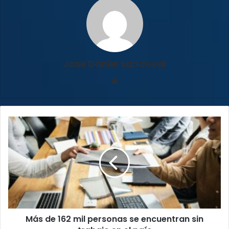
Jose Daniel Sandoval
Sitio
web
Más
de
162
mil
personas
se
encuentran
sin
trabajo
Más de 162 mil personas se encuentran sin
en
el