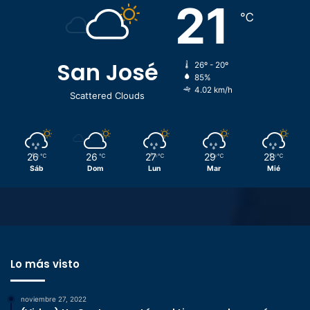
21
℃
San José
26º - 20º
85%
4.02 km/h
Scattered Clouds
26
26
27
29
28
℃
℃
℃
℃
℃
Sáb
Dom
Lun
Mar
Mié
Lo más visto
noviembre 27, 2022