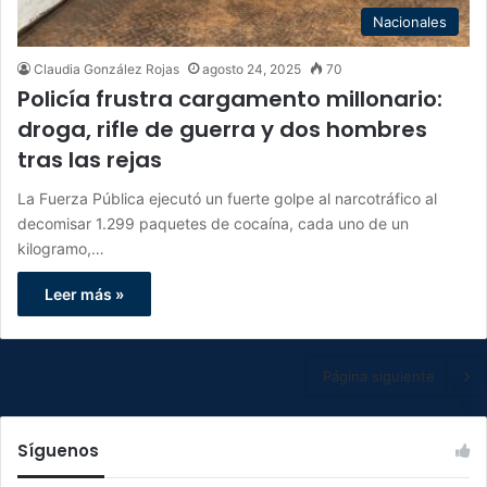
Nacionales
Claudia González Rojas
agosto 24, 2025
70
Policía frustra cargamento millonario:
droga, rifle de guerra y dos hombres
tras las rejas
La Fuerza Pública ejecutó un fuerte golpe al narcotráfico al
decomisar 1.299 paquetes de cocaína, cada uno de un
kilogramo,…
Leer más »
Página siguiente
Síguenos