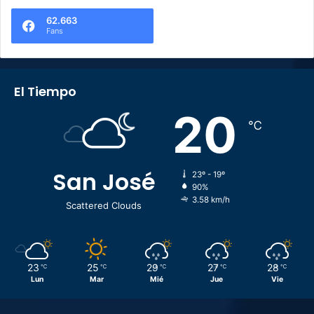
62.663
Fans
El Tiempo
20
℃
San José
23º - 19º
90%
3.58 km/h
Scattered Clouds
23
25
29
27
28
℃
℃
℃
℃
℃
Lun
Mar
Mié
Jue
Vie