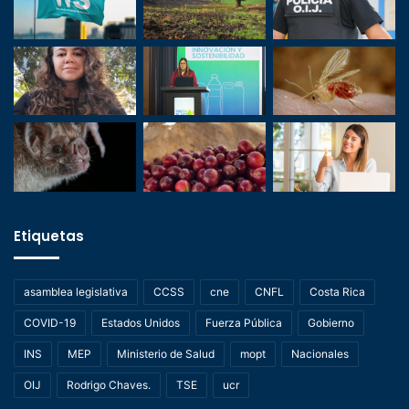
Etiquetas
asamblea legislativa
CCSS
cne
CNFL
Costa Rica
COVID-19
Estados Unidos
Fuerza Pública
Gobierno
INS
MEP
Ministerio de Salud
mopt
Nacionales
OIJ
Rodrigo Chaves.
TSE
ucr