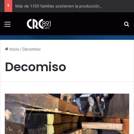
Más de 1.150 familias sostienen la producción de papa en Costa Rica
Menú
B
Inicio
/
Decomiso
Decomiso