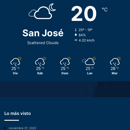
20
℃
San José
20º - 19º
84%
4.02 km/h
Scattered Clouds
25
25
25
25
28
℃
℃
℃
℃
℃
Vie
Sáb
Dom
Lun
Mar
Lo más visto
noviembre 27, 2022