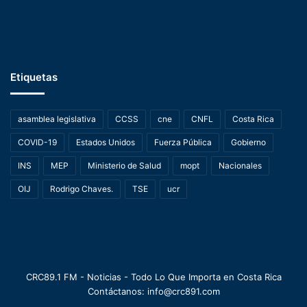
Etiquetas
asamblea legislativa
CCSS
cne
CNFL
Costa Rica
COVID-19
Estados Unidos
Fuerza Pública
Gobierno
INS
MEP
Ministerio de Salud
mopt
Nacionales
OIJ
Rodrigo Chaves.
TSE
ucr
CRC89.1 FM - Noticias - Todo Lo Que Importa en Costa Rica
Contáctanos: info@crc891.com