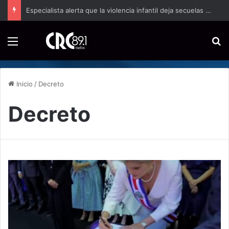
Especialista alerta que la violencia infantil deja secuelas cerebrales de por vida
Menú
B
Inicio
/
Decreto
Decreto