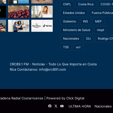
CNFL
Costa Rica
COVID-
Estados Unidos
Fuerza Pública
Gobierno
INS
MEP
Ministerio de Salud
mopt
Nacionales
OIJ
Rodrigo C
TSE
ucr
CRC89.1 FM - Noticias - Todo Lo Que Importa en Costa
Rica Contáctanos: info@crc891.com
Cadena Radial Costarricense
| Powered by
Click Digital
Facebook
X
YouTube
ULTIMA HORA
Nacionales