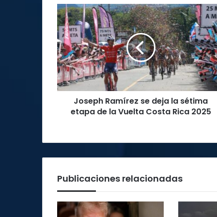
Joseph
Ramírez
se
deja
la
sétima
etapa
de
la
Joseph Ramírez se deja la sétima
Vuelta
Costa
etapa de la Vuelta Costa Rica 2025
Rica
2025
Publicaciones relacionadas