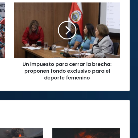
Un
impuesto
para
cerrar
la
brecha:
proponen
fondo
exclusivo
Un impuesto para cerrar la brecha:
para
el
proponen fondo exclusivo para el
deporte
deporte femenino
femenino