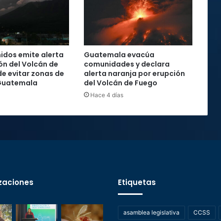
idos emite alerta
Guatemala evacúa
ón del Volcán de
comunidades y declara
de evitar zonas de
alerta naranja por erupción
 Guatemala
del Volcán de Fuego
Hace 4 días
zaciones
Etiquetas
asamblea legislativa
CCSS