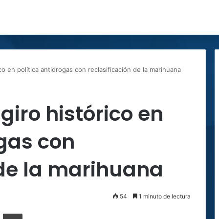
co en política antidrogas con reclasificación de la marihuana
iro histórico en
ogas con
 de la marihuana
54
1 minuto de lectura
ger
ompartir por correo electrónico
Imprimir