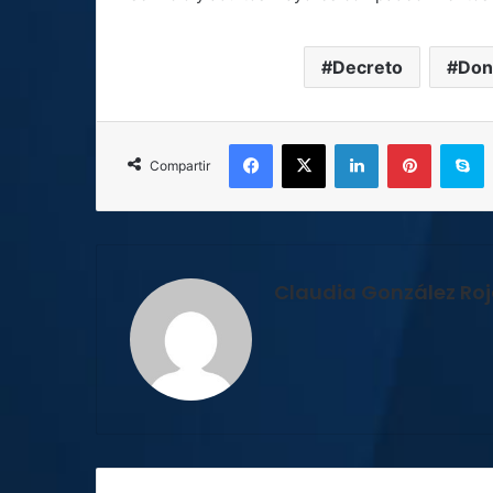
Decreto
Don
Facebook
X
LinkedIn
Pinterest
S
Compartir
Claudia González Ro