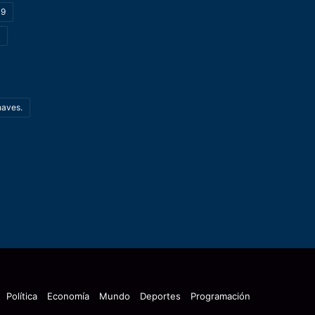
19
haves.
Política
Economía
Mundo
Deportes
Programación