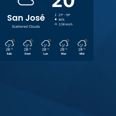
20
San José
21º - 19º
86%
3.58 km/h
Scattered Clouds
26
26
26
26
28
℃
℃
℃
℃
℃
Sáb
Dom
Lun
Mar
Mié