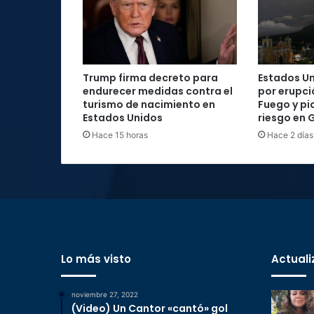
Trump firma decreto para
Estados Un
endurecer medidas contra el
por erupci
turismo de nacimiento en
Fuego y pi
Estados Unidos
riesgo en
Hace 15 horas
Hace 2 días
Lo más visto
Actuali
noviembre 27, 2022
(Video) Un Cantor «cantó» gol