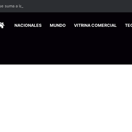
 se suma a la economía circular
HOME
NACIONALES
MUNDO
VITRINA COMERCIAL
TE