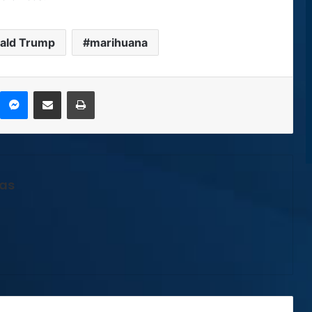
ald Trump
marihuana
kype
Messenger
Compartir por correo electrónico
Imprimir
jas