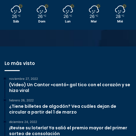
26
26
26
26
28
℃
℃
℃
℃
℃
Sáb
Dom
Lun
Mar
Mié
Lo más visto
noviembre 27, 2022
(Video) Un Cantor «cantó» gol tico con el corazón y se
hizo viral
febrero 26, 2022
¿Tiene billetes de algodón? Vea cuáles dejan de
circular a partir del 1 de marzo
diciembre 24, 2022
¡Revise su lotería! Ya salió el premio mayor del primer
sorteo de consolación