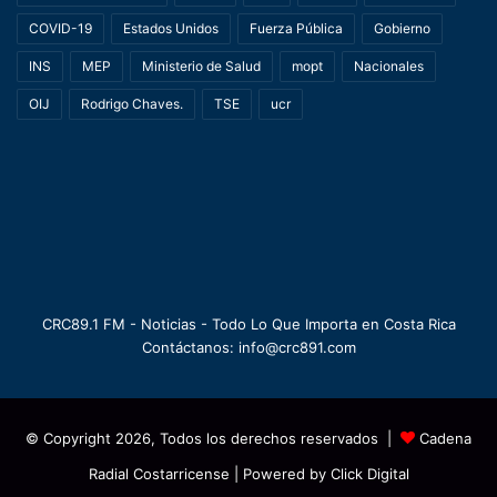
COVID-19
Estados Unidos
Fuerza Pública
Gobierno
INS
MEP
Ministerio de Salud
mopt
Nacionales
OIJ
Rodrigo Chaves.
TSE
ucr
CRC89.1 FM - Noticias - Todo Lo Que Importa en Costa Rica
Contáctanos: info@crc891.com
© Copyright 2026, Todos los derechos reservados |
Cadena
Radial Costarricense
| Powered by
Click Digital