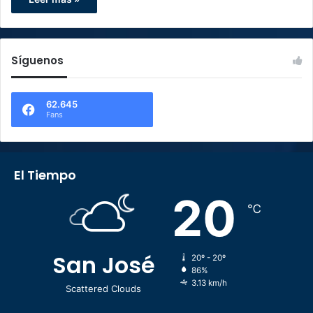
Síguenos
62.645
Fans
El Tiempo
20
℃
San José
20º - 20º
86%
3.13 km/h
Scattered Clouds