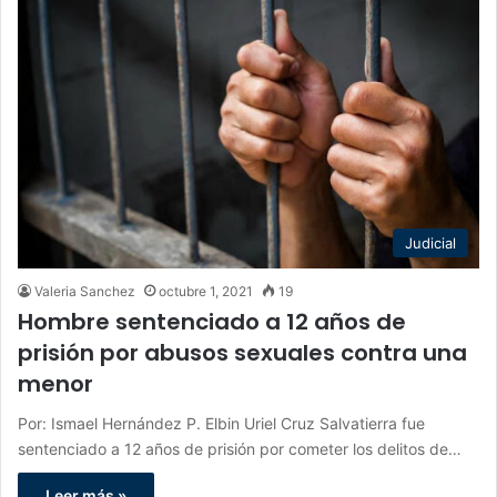
Judicial
Valeria Sanchez
octubre 1, 2021
19
Hombre sentenciado a 12 años de
prisión por abusos sexuales contra una
menor
Por: Ismael Hernández P. Elbin Uriel Cruz Salvatierra fue
sentenciado a 12 años de prisión por cometer los delitos de…
Leer más »