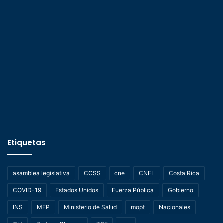
Etiquetas
asamblea legislativa
CCSS
cne
CNFL
Costa Rica
COVID-19
Estados Unidos
Fuerza Pública
Gobierno
INS
MEP
Ministerio de Salud
mopt
Nacionales