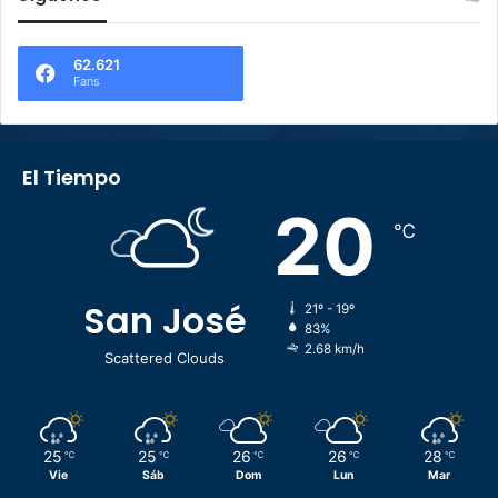
62.621
Fans
El Tiempo
20
℃
San José
21º - 19º
83%
2.68 km/h
Scattered Clouds
25
25
26
26
28
℃
℃
℃
℃
℃
Vie
Sáb
Dom
Lun
Mar