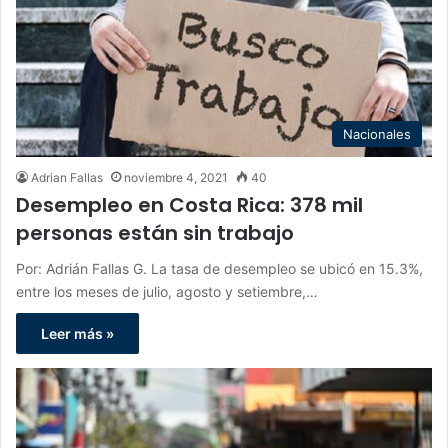
Nacionales
Adrian Fallas
noviembre 4, 2021
40
Desempleo en Costa Rica: 378 mil
personas están sin trabajo
Por: Adrián Fallas G. La tasa de desempleo se ubicó en 15.3%,
entre los meses de julio, agosto y setiembre,…
Leer más »