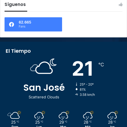
Síguenos
62.665
Fans
El Tiempo
21
℃
San José
25º - 20º
81%
3.58 km/h
Scattered Clouds
25
25
29
28
28
℃
℃
℃
℃
℃
Dom
Lun
Mar
Mié
Jue