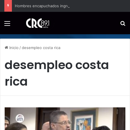
Hombres encapuchados ingresan a hospital de Nicoya y matan a paciente a balazos
Menú
B
Inicio
/
desempleo costa rica
desempleo costa
rica