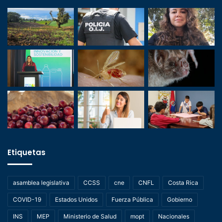
Etiquetas
asamblea legislativa
CCSS
cne
CNFL
Costa Rica
COVID-19
Estados Unidos
Fuerza Pública
Gobierno
INS
MEP
Ministerio de Salud
mopt
Nacionales