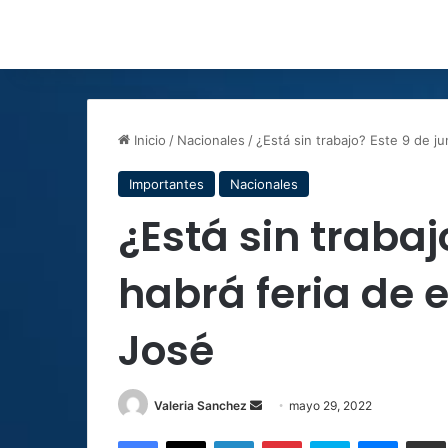
Inicio
/
Nacionales
/
¿Está sin trabajo? Este 9 de j
Importantes
Nacionales
¿Está sin trabaj
habrá feria de 
José
Send
Valeria Sanchez
mayo 29, 2022
an
Facebook
X
LinkedIn
Pinterest
Skype
Messen
C