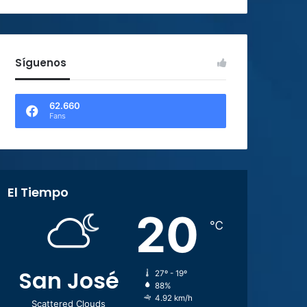
Síguenos
62.660
Fans
El Tiempo
20
℃
San José
27º - 19º
88%
4.92 km/h
Scattered Clouds