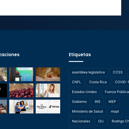
zaciones
Etiquetas
asamblea legislativa
CCSS
CNFL
Costa Rica
COVID-
Estados Unidos
Fuerza Pública
Gobierno
INS
MEP
Ministerio de Salud
mopt
Nacionales
OIJ
Rodrigo C