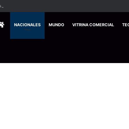
 se suma a la economía circular
HOME
NACIONALES
MUNDO
VITRINA COMERCIAL
TE