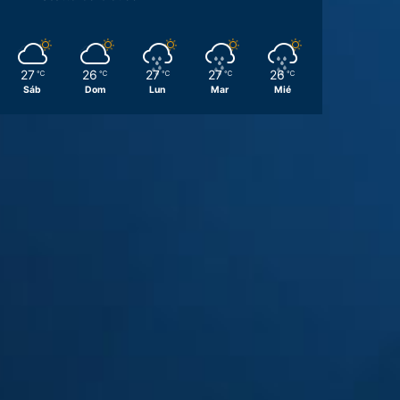
27
26
27
27
26
℃
℃
℃
℃
℃
Sáb
Dom
Lun
Mar
Mié