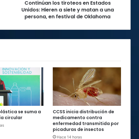
Continúan los tiroteos en Estados
y
matan
Unidos: Hieren a siete y matan a una
a
persona, en festival de Oklahoma
una
persona,
en
festival
de
Oklahoma
plástica se suma a
CCSS inicia distribución de
a circular
medicamento contra
enfermedad transmitida por
ras
picaduras de insectos
Hace 14 horas