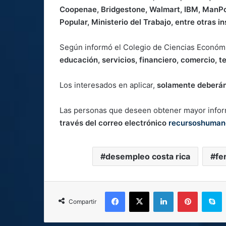
Coopenae, Bridgestone, Walmart, IBM, ManPo
Popular, Ministerio del Trabajo, entre otras i
Según informó el Colegio de Ciencias Económi
educación, servicios, financiero, comercio, t
Los interesados en aplicar,
solamente deberán 
Las personas que deseen obtener mayor inform
través del correo electrónico
recursoshuman
desempleo costa rica
fe
Facebook
X
LinkedIn
Pinterest
S
Compartir