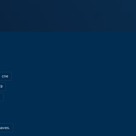
cne
19
haves.