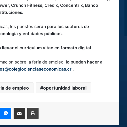
wer, Crunch Fitness, Credix, Concentrix, Banco
nstituciones.
cas, los puestos
serán para los sectores de
ecnología y entidades públicas.
llevar el curriculum vitae en formato digital.
ación sobre la feria de empleo,
lo pueden hacer a
os@colegiocienciaseconomicas.cr
.
ria de empleo
oportunidad laboral
kype
Messenger
Compartir por correo electrónico
Imprimir