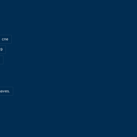
cne
19
haves.