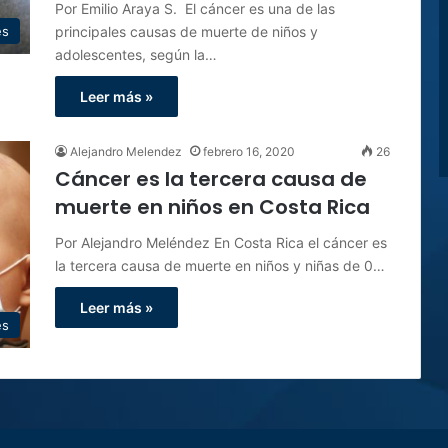
Por Emilio Araya S. El cáncer es una de las
principales causas de muerte de niños y
es
adolescentes, según la…
Leer más »
Alejandro Melendez
febrero 16, 2020
26
Cáncer es la tercera causa de
muerte en niños en Costa Rica
Por Alejandro Meléndez En Costa Rica el cáncer es
la tercera causa de muerte en niños y niñas de 0…
Leer más »
es