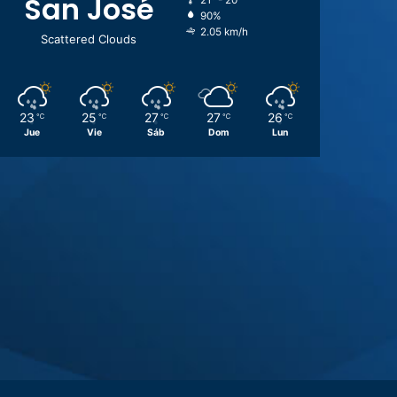
San José
21º - 20º
90%
2.05 km/h
Scattered Clouds
23
25
27
27
26
℃
℃
℃
℃
℃
Jue
Vie
Sáb
Dom
Lun