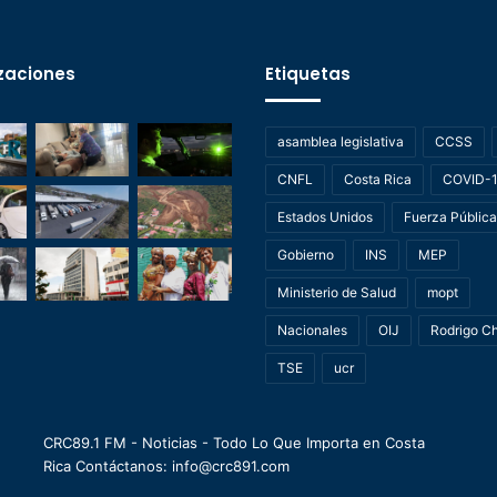
zaciones
Etiquetas
asamblea legislativa
CCSS
CNFL
Costa Rica
COVID-
Estados Unidos
Fuerza Pública
Gobierno
INS
MEP
Ministerio de Salud
mopt
Nacionales
OIJ
Rodrigo C
TSE
ucr
CRC89.1 FM - Noticias - Todo Lo Que Importa en Costa
Rica Contáctanos: info@crc891.com