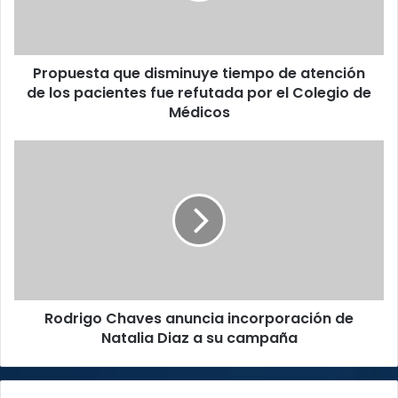
de
los
pacientes
Propuesta que disminuye tiempo de atención
fue
refutada
de los pacientes fue refutada por el Colegio de
por
Médicos
el
Colegio
Rodrigo
de
Chaves
Médicos
anuncia
incorporación
de
Natalia
Diaz
a
su
Rodrigo Chaves anuncia incorporación de
campaña
Natalia Diaz a su campaña