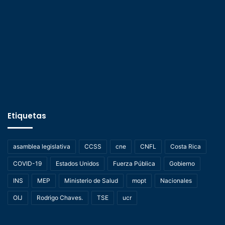
Etiquetas
asamblea legislativa
CCSS
cne
CNFL
Costa Rica
COVID-19
Estados Unidos
Fuerza Pública
Gobierno
INS
MEP
Ministerio de Salud
mopt
Nacionales
OIJ
Rodrigo Chaves.
TSE
ucr