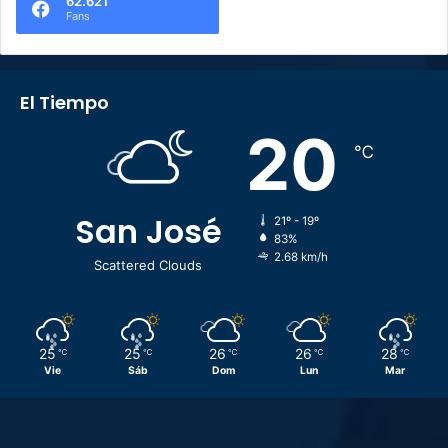
62.621
Fans
El Tiempo
20
℃
San José
21º - 19º
83%
2.68 km/h
Scattered Clouds
25
25
26
26
28
℃
℃
℃
℃
℃
Vie
Sáb
Dom
Lun
Mar