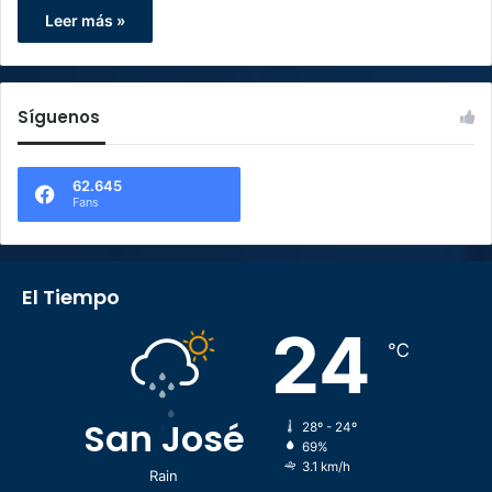
Leer más »
Síguenos
62.645
Fans
El Tiempo
24
℃
San José
28º - 24º
69%
3.1 km/h
Rain