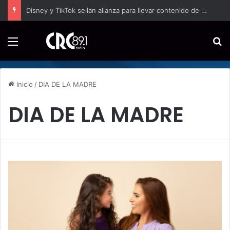
Disney y TikTok sellan alianza para llevar contenido de Marvel, Star Wars y Pixar a los creadores
Menú
B
Inicio
/
DIA DE LA MADRE
DIA DE LA MADRE