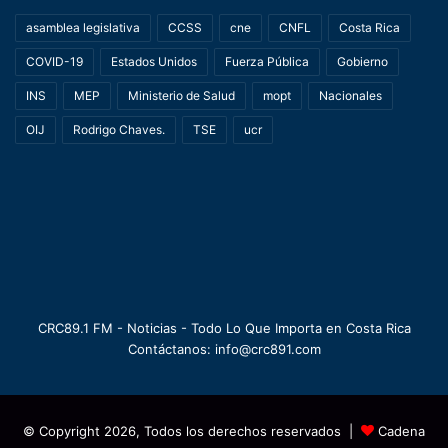
asamblea legislativa
CCSS
cne
CNFL
Costa Rica
COVID-19
Estados Unidos
Fuerza Pública
Gobierno
INS
MEP
Ministerio de Salud
mopt
Nacionales
OIJ
Rodrigo Chaves.
TSE
ucr
CRC89.1 FM - Noticias - Todo Lo Que Importa en Costa Rica
Contáctanos: info@crc891.com
© Copyright 2026, Todos los derechos reservados |
Cadena