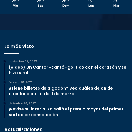
25
25
26
26
28
℃
℃
℃
℃
℃
Vie
Sáb
Dom
Lun
Mar
Lo más visto
noviembre 27, 2022
(Video) Un Cantor «cantó» gol tico con el corazón y se
hizo viral
febrero 26, 2022
¿Tiene billetes de algodón? Vea cuáles dejan de
circular a partir del 1 de marzo
diciembre 24, 2022
¡Revise su lotería! Ya salió el premio mayor del primer
sorteo de consolación
Actualizaciones