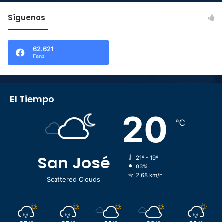
Síguenos
62.621
Fans
El Tiempo
20
℃
San José
21º - 19º
83%
2.68 km/h
Scattered Clouds