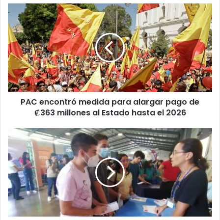
PAC
encontró
medida
para
alargar
pago
de
₡363
millones
PAC encontró medida para alargar pago de
al
Estado
₡363 millones al Estado hasta el 2026
hasta
el
¿Quiere
2026
estudiar
fuera
del
país
con
una
beca?
Tome