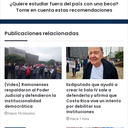
¿Quiere estudiar fuera del país con una beca?
en
cuenta
Tome en cuenta estas recomendaciones
estas
recomendaciones
Publicaciones relacionadas
(Video) Ramonenses
Exdiputado que ayudó a
respaldaron al Poder
crear la Sala IV sale a
Judicial y defendieron la
defenderla y afirma que
institucionalidad
Costa Rica vive un intento
democrática
por debilitar sus
instituciones
Hace 19 minutos
Hace 1 hora