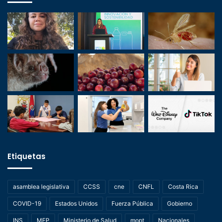
Etiquetas
asamblea legislativa
CCSS
cne
CNFL
Costa Rica
COVID-19
Estados Unidos
Fuerza Pública
Gobierno
INS
MEP
Ministerio de Salud
mopt
Nacionales