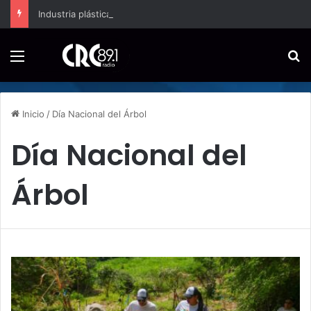
Industria plástica se suma a la economía circular
Menú
B
Inicio
/
Día Nacional del Árbol
Día Nacional del
Árbol