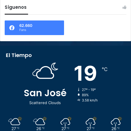
Síguenos
62.660
Fans
El Tiempo
19
℃
San José
27º - 19º
89%
3.58 km/h
Scattered Clouds
27
26
27
27
26
℃
℃
℃
℃
℃