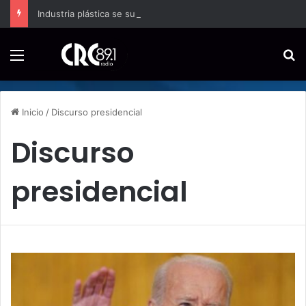
Industria plástica se suma a la economía circular
Menú
B
Inicio
/
Discurso presidencial
Discurso
presidencial