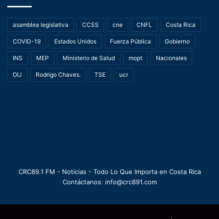
asamblea legislativa
CCSS
cne
CNFL
Costa Rica
COVID-19
Estados Unidos
Fuerza Pública
Gobierno
INS
MEP
Ministerio de Salud
mopt
Nacionales
OIJ
Rodrigo Chaves.
TSE
ucr
CRC89.1 FM - Noticias - Todo Lo Que Importa en Costa Rica
Contáctanos: info@crc891.com