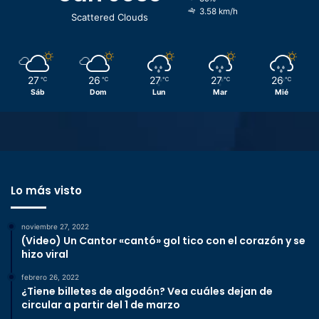
3.58 km/h
Scattered Clouds
27
26
27
27
26
℃
℃
℃
℃
℃
Sáb
Dom
Lun
Mar
Mié
Lo más visto
noviembre 27, 2022
(Video) Un Cantor «cantó» gol tico con el corazón y se
hizo viral
febrero 26, 2022
¿Tiene billetes de algodón? Vea cuáles dejan de
circular a partir del 1 de marzo