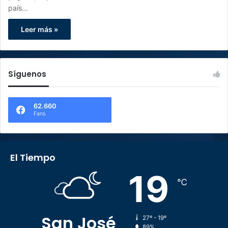
país…
Leer más »
Síguenos
62.660
Fans
El Tiempo
19
℃
San José
27º - 19º
89%