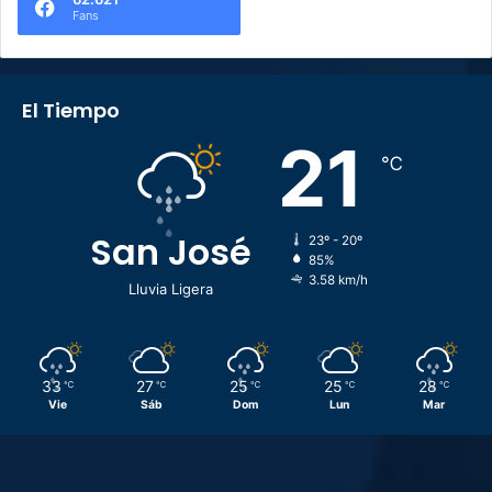
Fans
El Tiempo
21
℃
San José
23º - 20º
85%
3.58 km/h
Lluvia Ligera
33
27
25
25
28
℃
℃
℃
℃
℃
Vie
Sáb
Dom
Lun
Mar