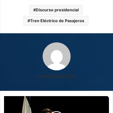
Discurso presidencial
Tren Eléctrico de Pasajeros
Lorena Bogantes
Discurso
presidencial
se