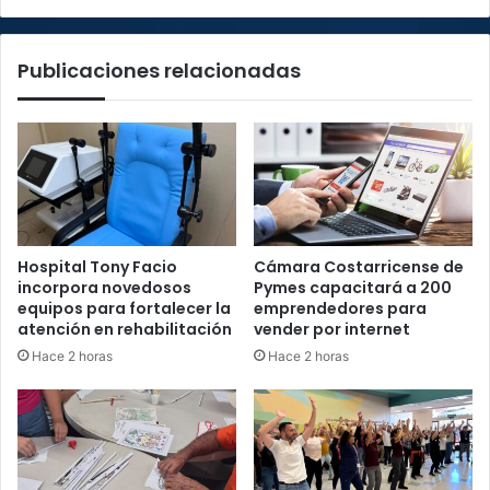
económica
Publicaciones relacionadas
Hospital Tony Facio
Cámara Costarricense de
incorpora novedosos
Pymes capacitará a 200
equipos para fortalecer la
emprendedores para
atención en rehabilitación
vender por internet
Hace 2 horas
Hace 2 horas