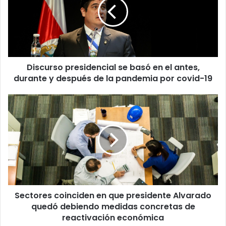
basó
en
el
antes,
durante
y
Discurso presidencial se basó en el antes,
después
de
durante y después de la pandemia por covid-19
la
pandemia
Sectores
por
coinciden
covid-
en
19
que
presidente
Alvarado
quedó
debiendo
medidas
Sectores coinciden en que presidente Alvarado
concretas
de
quedó debiendo medidas concretas de
reactivación
reactivación económica