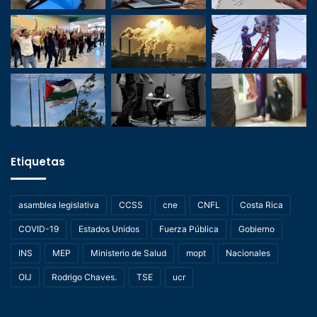
Etiquetas
asamblea legislativa
CCSS
cne
CNFL
Costa Rica
COVID-19
Estados Unidos
Fuerza Pública
Gobierno
INS
MEP
Ministerio de Salud
mopt
Nacionales
OIJ
Rodrigo Chaves.
TSE
ucr