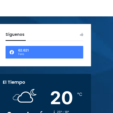
Síguenos
62.621
Fans
El Tiempo
20
℃
25º - 18º