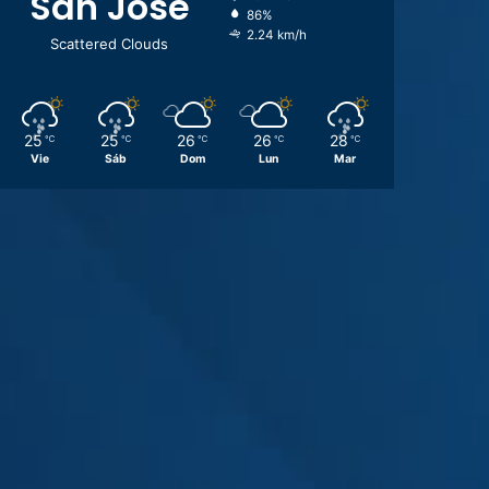
San José
86%
2.24 km/h
Scattered Clouds
25
25
26
26
28
℃
℃
℃
℃
℃
Vie
Sáb
Dom
Lun
Mar