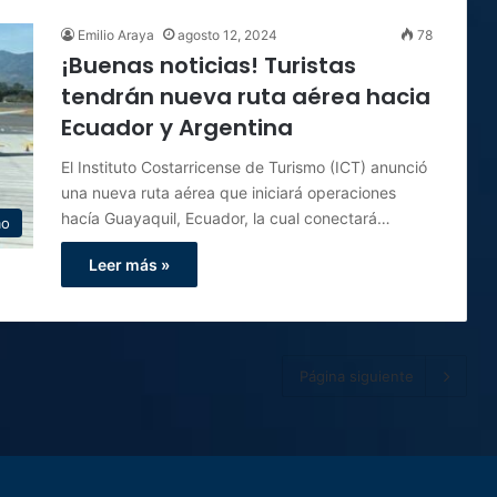
Emilio Araya
agosto 12, 2024
78
¡Buenas noticias! Turistas
tendrán nueva ruta aérea hacia
Ecuador y Argentina
El Instituto Costarricense de Turismo (ICT) anunció
una nueva ruta aérea que iniciará operaciones
hacía Guayaquil, Ecuador, la cual conectará…
mo
Leer más »
Página siguiente