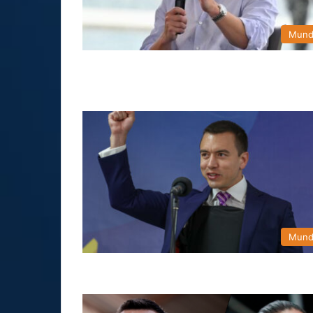
Mun
Mun