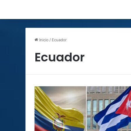
Inicio
/
Ecuador
Ecuador