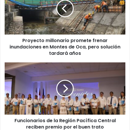
frenar
inundaciones
en
Montes
de
Oca,
Proyecto millonario promete frenar
pero
solución
inundaciones en Montes de Oca, pero solución
tardará
tardará años
años
Funcionarios
de
la
Región
Pacífica
Central
reciben
premio
por
Funcionarios de la Región Pacífica Central
el
buen
reciben premio por el buen trato