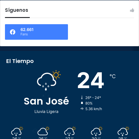
Síguenos
62.661
Fans
El Tiempo
24
℃
San José
26º - 24º
80%
5.36 km/h
Lluvia Ligera
26
26
27
30
28
℃
℃
℃
℃
℃