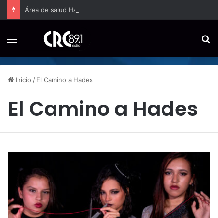
Área de salud Hatillo amplía a jornada completa la atención domiciliaria para embarazos de alto riesgo
Menú
B
Inicio
/
El Camino a Hades
El Camino a Hades