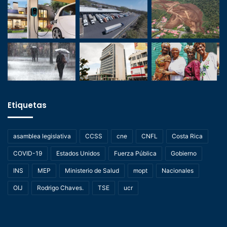
Etiquetas
asamblea legislativa
CCSS
cne
CNFL
Costa Rica
COVID-19
Estados Unidos
Fuerza Pública
Gobierno
INS
MEP
Ministerio de Salud
mopt
Nacionales
OIJ
Rodrigo Chaves.
TSE
ucr