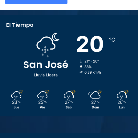
El Tiempo
20
℃
San José
21º - 20º
88%
0.89 km/h
Lluvia Ligera
23
25
27
27
26
℃
℃
℃
℃
℃
Jue
Vie
Sáb
Dom
Lun