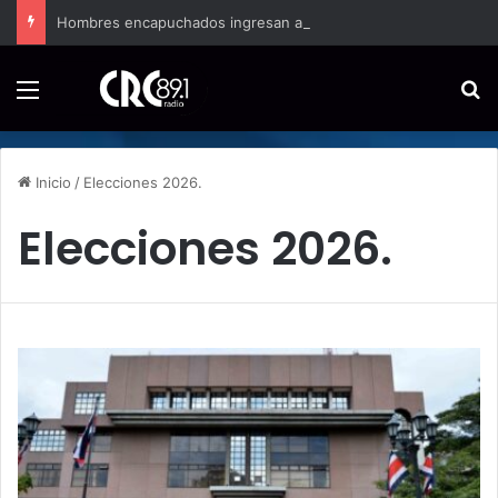
Hombres encapuchados ingresan a hospital de Nicoya y matan a paciente a balazos
Menú
B
Inicio
/
Elecciones 2026.
Elecciones 2026.