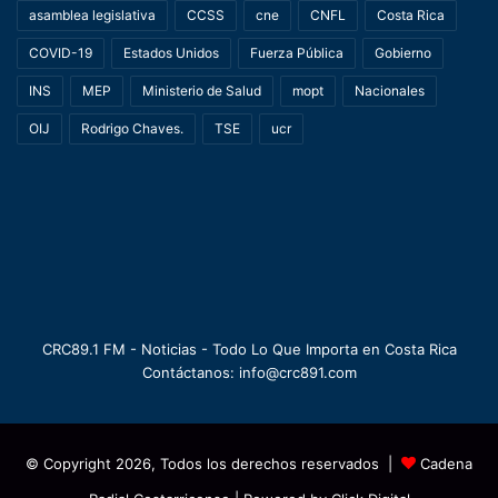
asamblea legislativa
CCSS
cne
CNFL
Costa Rica
COVID-19
Estados Unidos
Fuerza Pública
Gobierno
INS
MEP
Ministerio de Salud
mopt
Nacionales
OIJ
Rodrigo Chaves.
TSE
ucr
CRC89.1 FM - Noticias - Todo Lo Que Importa en Costa Rica
Contáctanos: info@crc891.com
© Copyright 2026, Todos los derechos reservados |
Cadena