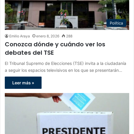
Política
Emilio Araya
enero 8, 2026
288
Conozca dónde y cuándo ver los
debates del TSE
El Tribunal Supremo de Elecciones (TSE) invita a la ciudadanía
a seguir los espacios televisivos en los que se presentarán…
Leer más »