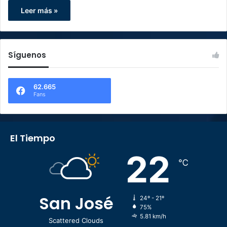
Leer más »
Síguenos
62.665
Fans
El Tiempo
22
℃
San José
24º - 21º
75%
5.81 km/h
Scattered Clouds