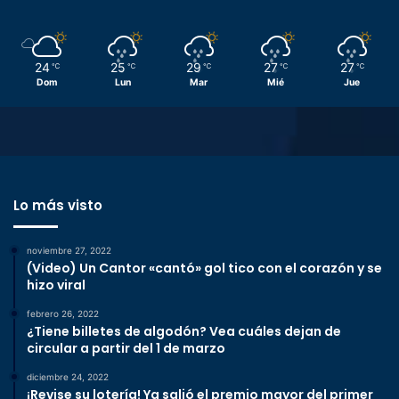
24
25
29
27
27
℃
℃
℃
℃
℃
Dom
Lun
Mar
Mié
Jue
Lo más visto
noviembre 27, 2022
(Video) Un Cantor «cantó» gol tico con el corazón y se
hizo viral
febrero 26, 2022
¿Tiene billetes de algodón? Vea cuáles dejan de
circular a partir del 1 de marzo
diciembre 24, 2022
¡Revise su lotería! Ya salió el premio mayor del primer