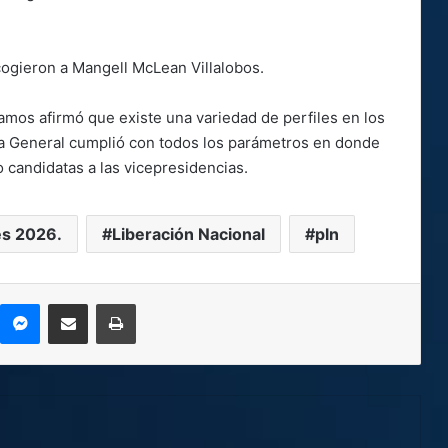
ogieron a Mangell McLean Villalobos.
amos afirmó que existe una variedad de perfiles en los
ea General cumplió con todos los parámetros en donde
 candidatas a las vicepresidencias.
es 2026.
Liberación Nacional
pln
kype
Messenger
Compartir por correo electrónico
Imprimir