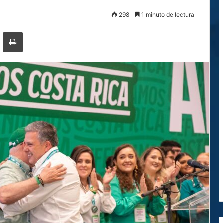
298
1 minuto de lectura
ger
ompartir por correo electrónico
Imprimir