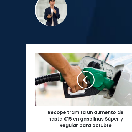
Recope
tramita
un
aumento
de
hasta
₡15
en
gasolinas
Recope tramita un aumento de
Súper
y
hasta ₡15 en gasolinas Súper y
Regular
Regular para octubre
para