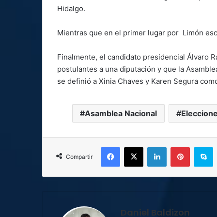
Hidalgo.
Mientras que en el primer lugar por Limón esc
Finalmente, el candidato presidencial Álvaro R
postulantes a una diputación y que la Asambl
se definió a Xinia Chaves y Karen Segura como
Asamblea Nacional
Eleccion
Facebook
X
LinkedIn
Pinterest
S
Compartir
Daniel Baldizon