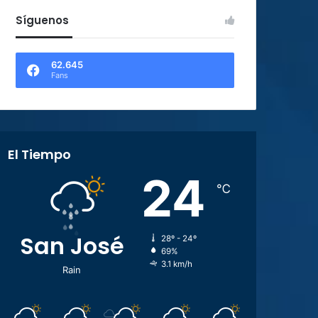
Síguenos
62.645
Fans
El Tiempo
24
℃
San José
28º - 24º
69%
3.1 km/h
Rain