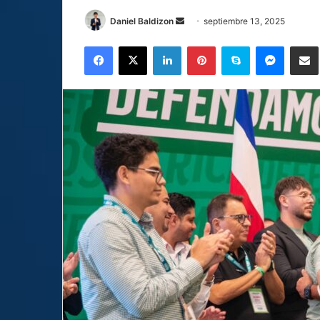
Send
Daniel Baldizon
septiembre 13, 2025
an
Facebook
X
LinkedIn
Pinterest
Skype
Messen
C
email