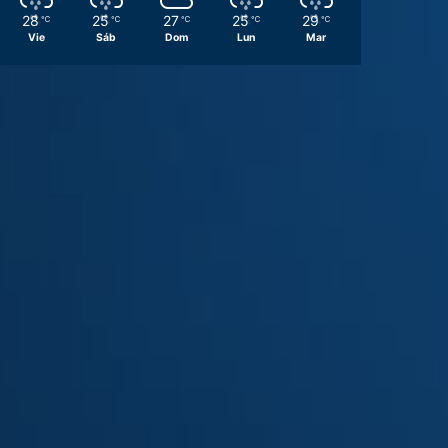
28
25
27
25
29
℃
℃
℃
℃
℃
Vie
Sáb
Dom
Lun
Mar