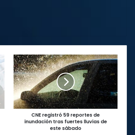
CNE
registró
59
reportes
de
inundación
tras
fuertes
lluvias
CNE registró 59 reportes de
de
este
inundación tras fuertes lluvias de
sábado
este sábado