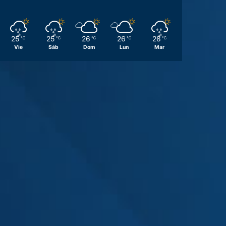
25
25
26
26
28
℃
℃
℃
℃
℃
Vie
Sáb
Dom
Lun
Mar