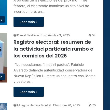
A 60 días de las elecciones del próximo 1.º de
febrero, el electorado mantiene un alto nivel de
incertidumbre, un…
ca
Leer más »
Daniel Baldizon
noviembre 3, 2025
54
Registro electoral: resumen de
la actividad partidaria rumbo a
los comicios del 2026
“No necesitamos firmas ni pactos”: Fabricio
Alvarado defiende autenticidad conservadora de
Nueva República Durante un encuentro con líderes
ca
y pastores…
Leer más »
Milagros Herrera Montiel
octubre 20, 2025
75