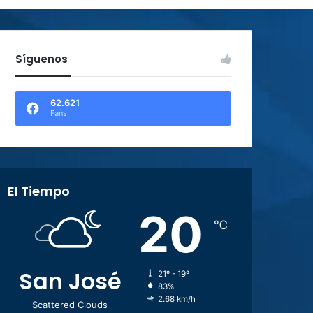
Síguenos
62.621
Fans
El Tiempo
20
℃
San José
21º - 19º
83%
2.68 km/h
Scattered Clouds