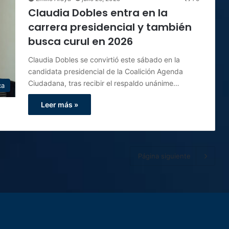
Claudia Dobles entra en la
carrera presidencial y también
busca curul en 2026
Claudia Dobles se convirtió este sábado en la
candidata presidencial de la Coalición Agenda
Ciudadana, tras recibir el respaldo unánime…
ca
Leer más »
Página siguiente