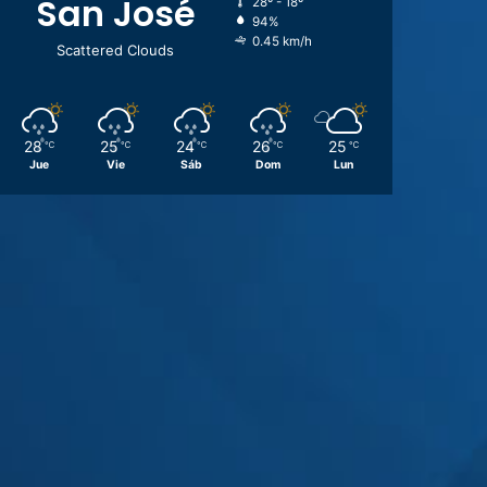
San José
28º - 18º
94%
0.45 km/h
Scattered Clouds
28
25
24
26
25
℃
℃
℃
℃
℃
Jue
Vie
Sáb
Dom
Lun