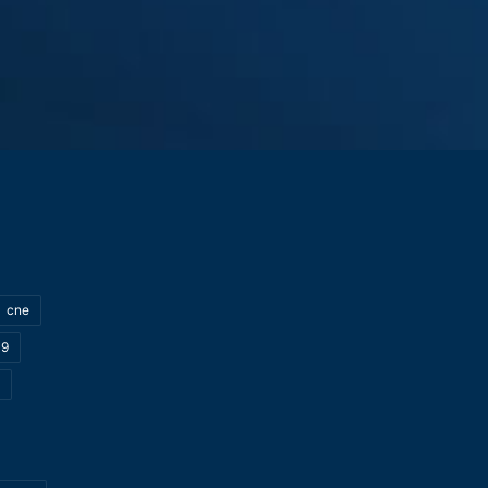
cne
19