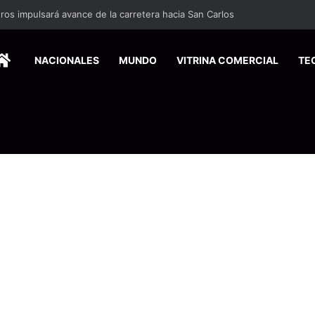
os impulsará avance de la carretera hacia San Carlos
HOME
NACIONALES
MUNDO
VITRINA COMERCIAL
TE