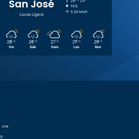
San José
28º - 23º
74%
3.34 km/h
Lluvia Ligera
28
26
27
27
29
℃
℃
℃
℃
℃
Vie
Sáb
Dom
Lun
Mar
cne
19