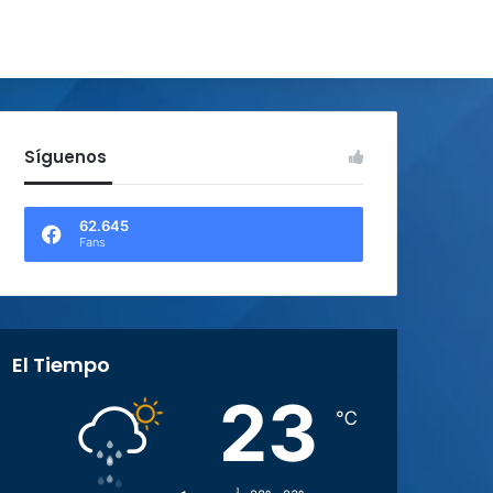
Síguenos
62.645
Fans
El Tiempo
23
℃