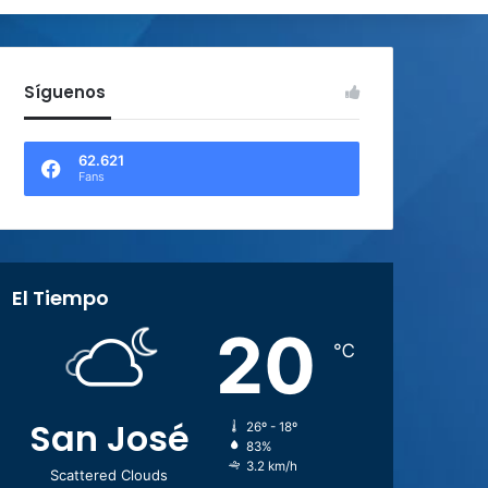
Síguenos
62.621
Fans
El Tiempo
20
℃
San José
26º - 18º
83%
3.2 km/h
Scattered Clouds