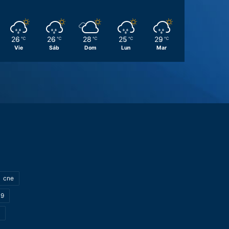
26
26
28
25
29
℃
℃
℃
℃
℃
Vie
Sáb
Dom
Lun
Mar
cne
19