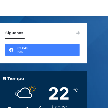
Síguenos
62.645
Fans
El Tiempo
22
℃
29º - 22º