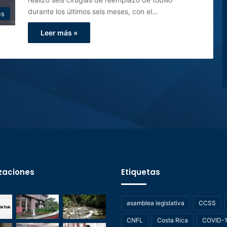
durante los últimos seis meses, con el…
es
Leer más »
zaciones
Etiquetas
asamblea legislativa
CCSS
CNFL
Costa Rica
COVID-