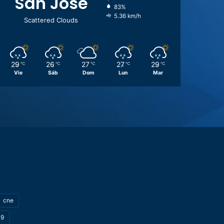
San José
83%
5.36 km/h
Scattered Clouds
29
26
27
27
29
℃
℃
℃
℃
℃
Vie
Sáb
Dom
Lun
Mar
cne
19