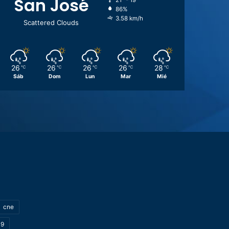
San José
21º - 19º
86%
3.58 km/h
Scattered Clouds
26
26
26
26
28
℃
℃
℃
℃
℃
Sáb
Dom
Lun
Mar
Mié
cne
19