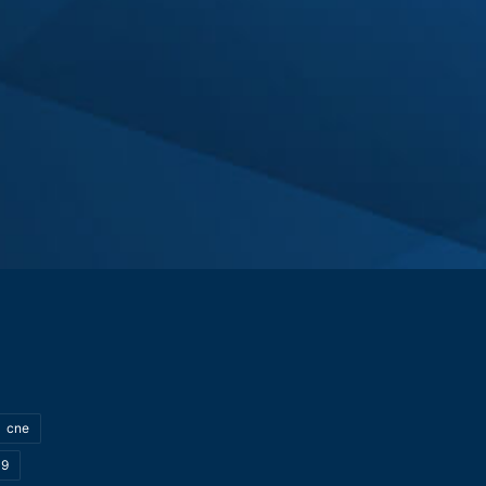
cne
19