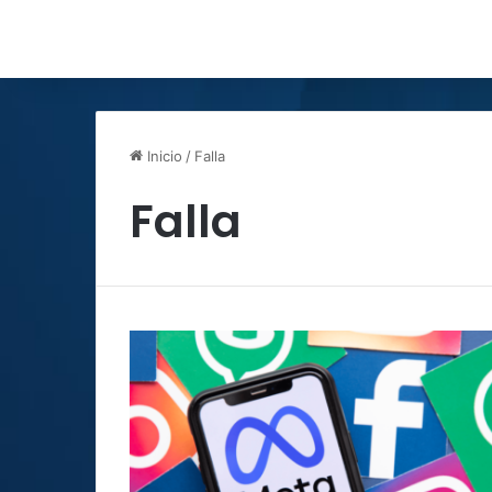
Inicio
/
Falla
Falla