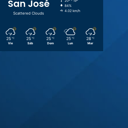
San José
20º - 19º
84%
4.02 km/h
Scattered Clouds
25
25
25
25
28
℃
℃
℃
℃
℃
Vie
Sáb
Dom
Lun
Mar